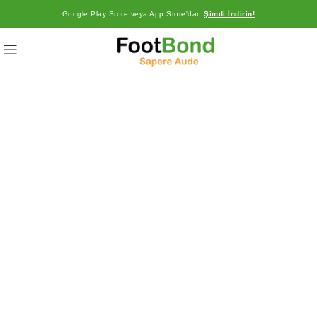
Google Play Store veya App Store'dan
Şimdi İndirin!