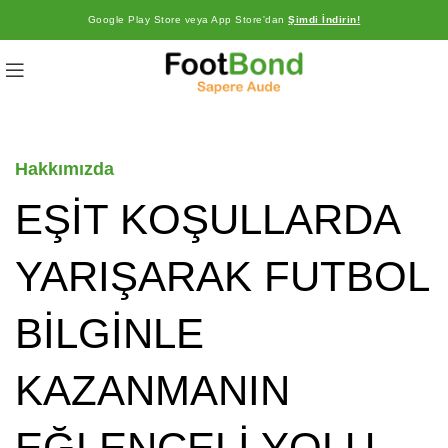
Google Play Store veya App Store'dan
Şimdi İndirin!
Hakkımızda
EŞIT KOŞULLARDA
YARIŞARAK FUTBOL
BILGINLE
KAZANMANIN
EĞLENCELI YOLU