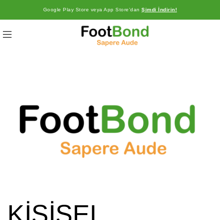
Google Play Store veya App Store'dan
Şimdi İndirin!
KİŞİSEL