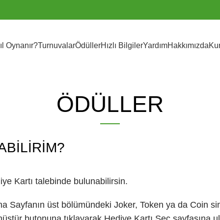
ıl Oynanır?
Turnuvalar
Ödüller
Hızlı Bilgiler
Yardım
Hakkımızda
Ku
ÖDÜLLER
ABILIRIM?
e Kartı talebinde bulunabilirsin.
na Sayfanın üst bölümündeki Joker, Token ya da Coin si
nüştür butonuna tıklayarak Hediye Kartı Seç sayfasına u