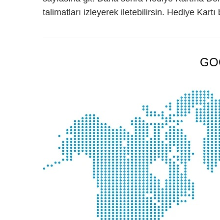
talimatları izleyerek iletebilirsin. Hediye Kartı
GO