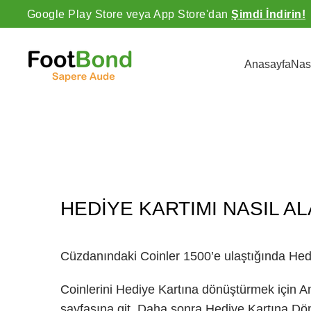
Google Play Store veya App Store'dan
Şimdi İndirin!
Anasayfa
Nas
HEDIYE KARTIMI NASIL AL
Cüzdanındaki Coinler 1500’e ulaştığında Hediy
Coinlerini Hediye Kartına dönüştürmek için A
sayfasına git. Daha sonra Hediye Kartına Dö