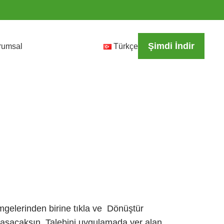
Şimdi İndir
rumsal
Türkçe
mgelerinden birine tıkla ve Dönüştür
laşacaksın. Talebini uygulamada yer alan