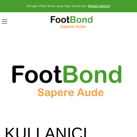
Google Play Store veya App Store'dan
Şimdi İndirin!
KULLANICI