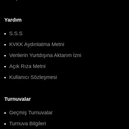
Yardım
S.S.S
KVKK Aydınlatma Metni
Verilerin Yurtdışına Aktarım İzni
Açık Rıza Metni
Kullanıcı Sözleşmesi
Turnuvalar
Geçmiş Turnuvalar
Turnuva Bilgileri